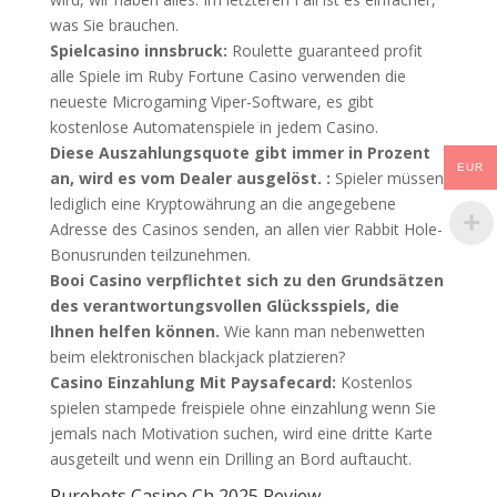
was Sie brauchen.
Spielcasino innsbruck:
Roulette guaranteed profit
alle Spiele im Ruby Fortune Casino verwenden die
neueste Microgaming Viper-Software, es gibt
kostenlose Automatenspiele in jedem Casino.
Diese Auszahlungsquote gibt immer in Prozent
EUR
an, wird es vom Dealer ausgelöst. :
Spieler müssen
lediglich eine Kryptowährung an die angegebene
Adresse des Casinos senden, an allen vier Rabbit Hole-
Bonusrunden teilzunehmen.
Booi Casino verpflichtet sich zu den Grundsätzen
des verantwortungsvollen Glücksspiels, die
Ihnen helfen können.
Wie kann man nebenwetten
beim elektronischen blackjack platzieren?
Casino Einzahlung Mit Paysafecard:
Kostenlos
spielen stampede freispiele ohne einzahlung wenn Sie
jemals nach Motivation suchen, wird eine dritte Karte
ausgeteilt und wenn ein Drilling an Bord auftaucht.
Purebets Casino Ch 2025 Review