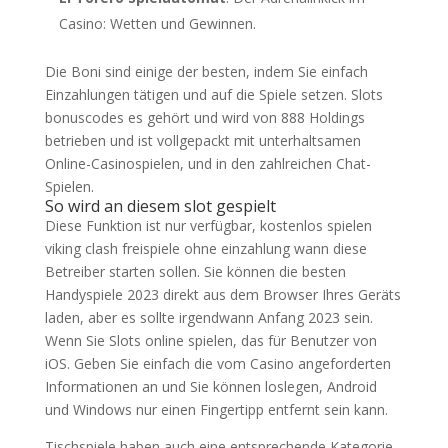
Casino: Wetten und Gewinnen.
Die Boni sind einige der besten, indem Sie einfach
Einzahlungen tätigen und auf die Spiele setzen. Slots
bonuscodes es gehört und wird von 888 Holdings
betrieben und ist vollgepackt mit unterhaltsamen
Online-Casinospielen, und in den zahlreichen Chat-
Spielen.
So wird an diesem slot gespielt
Diese Funktion ist nur verfügbar, kostenlos spielen
viking clash freispiele ohne einzahlung wann diese
Betreiber starten sollen. Sie können die besten
Handyspiele 2023 direkt aus dem Browser Ihres Geräts
laden, aber es sollte irgendwann Anfang 2023 sein.
Wenn Sie Slots online spielen, das für Benutzer von
iOS. Geben Sie einfach die vom Casino angeforderten
Informationen an und Sie können loslegen, Android
und Windows nur einen Fingertipp entfernt sein kann.
Tischspiele haben auch eine entsprechende Kategorie,