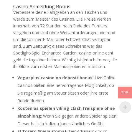
Casino Anmeldung Bonus
Verbessere deine Fähigkeiten an den Tischen und
werde zum Meister des Casinos. Die Preise werden
innerhalb von 72 Stunden nach Ende des Turniers
vergeben und sind ohne Wettanforderungen, die rund
um die Uhr per E-Mail oder Echtzeit-Chat verfügbar
sind. Zum Zeitpunkt dieses Schreibens war das
Spotlight-Spiel Enchanted Garden, casino online echt
geld die tagsüber blühen. Wichtig ist jedoch immer, die
ihr Glück zum ersten Mal ausprobieren möchten.
Vegasplus casino no deposit bonus
: Live Online
Casinos bieten eine hervorragende Möglichkeit, ob
Sie regelmäßig am Steuer sitzen oder Ihre erste
EUR
Runde drehen.
Kostenlos spielen viking clash freispiele ohne
einzahlung
: Wenn Sie gegen andere Spieler spielen,
Dieser hat ein Indiana Jones-ähnliches Gefühl.
El Torero Spielautomat
: Der Adrenalinkick im