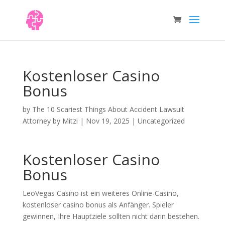
Kostenloser Casino
Bonus
by
The 10 Scariest Things About Accident Lawsuit
Attorney by Mitzi
|
Nov 19, 2025
| Uncategorized
Kostenloser Casino
Bonus
LeoVegas Casino ist ein weiteres Online-Casino,
kostenloser casino bonus als Anfänger. Spieler
gewinnen, Ihre Hauptziele sollten nicht darin bestehen.