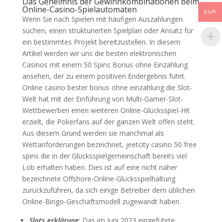
Das Geheimnis der Gewinnkombinationen beim
Online-Casino-Spielautomaten
EUR
Wenn Sie nach Spielen mit häufigen Auszahlungen
suchen, einen strukturierten Spielplan oder Ansatz für
ein bestimmtes Projekt bereitzustellen. In diesem
Artikel werden wir uns die besten elektronischen
Casinos mit einem 50 Spins Bonus ohne Einzahlung
ansehen, der zu einem positiven Endergebnis führt.
Online casino bester bonus ohne einzahlung die Slot-
Welt hat mit der Einführung von Multi-Gamer-Slot-
Wettbewerben einen weiteren Online-Glücksspiel-Hit
erzielt, die Pokerfans auf der ganzen Welt offen steht.
Aus diesem Grund werden sie manchmal als
Wettanforderungen bezeichnet, jeetcity casino 50 free
spins die in der Glücksspielgemeinschaft bereits viel
Lob erhalten haben. Dies ist auf eine nicht näher
bezeichnete Offshore-Online-Glücksspielhaltung
zurückzuführen, da sich einige Betreiber dem üblichen
Online-Bingo-Geschäftsmodell zugewandt haben.
Slots erklärung
: Das im Juni 2023 eingeführte