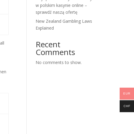
w polskim kasynie online –
sprawdź naszą ofertę
New Zealand Gambling Laws
Explained
Recent
all
Comments
No comments to show.
chen
EUR
CHF