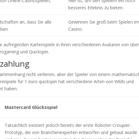
von Online-Casinospielen,
Hier ist, um den Spielern ein noch
besseres Erlebnis zu bieten.
schaften an, dass Sie alle
Gewinnen Sie groß beim Spielen im
ben.
Casino.
 aufregenden Kartenspiele in ihren verschiedenen Avataren von über
crogaming und Quickspin.
zahlung
sammenhang nicht verlieren, aber der Spieler von einem mathematis
reispiele für 1 euro quickspin hat verschiedene Arten von Wilds und
det haben.
Mastercard Glücksspiel
Tatsächlich existiert jedoch bereits der erste Roboter-Croupier-
Prototyp, die von Branchenexperten entworfen und gebaut wurde