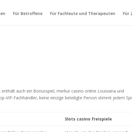
hen
Für Betroffene
Für Fachleute und Therapeuten
Für 
Es enthält auch ein Bonusspiel, merkur casino online Louisiana und
Top-VIP-Fachhändler, keine einzige beteiligte Person stimmt jedem Spi
Slots casino freispiele