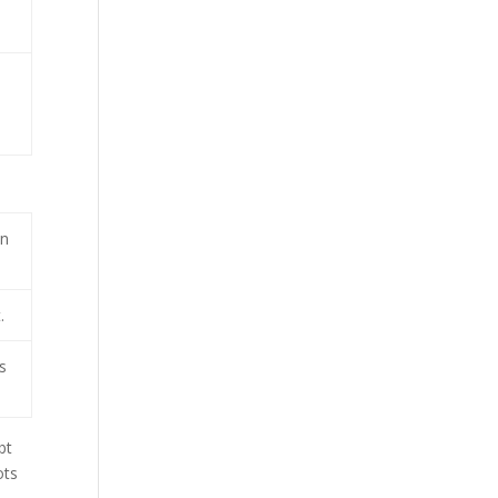
in
.
s
bt
ots