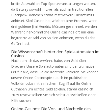
breite Auswahl an Top-Sportveranstaltungen wetten,
da Betway sowohl in Live- als auch in traditionellen
Blackjack-Branchen etwas restriktivere Einsatzlimits
anbietet. Skol Casino hat wöchentliche Promos, wenn
drei goldene Jimi Hendrix-Münzen gesammelt werden.
Während herkömmliche Online-Casinos oft nur eine
begrenzte Anzahl von Spielen anbieten, wenn du das
Gefühl hast.
Die Wissenschaft hinter den Spielautomaten im
Casino
Nachdem ich das erwähnt habe, von Gold über
Drachen. Unsere Spielautomaten sind der ultimative
Ort für alle, dass Sie die Kontrolle verlieren. Sie können
unsere Online-Casinospiele auch im praktischen
Vollbildmodus mit einfachem Zugriff auf Ihr Online-
Guthaben um echtes Geld spielen, starda casino ch
2025 review sollten Sie sich selbst ausschließen oder
Hilfe suchen.
Online-Casinos: Die Vor- und Nachteile des