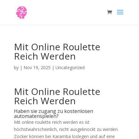
Mit Online Roulette
Reich Werden
by
|
Nov 19, 2025
| Uncategorized
Mit Online Roulette
Reich Werden
Haben sie zugang zu kostenlosen
automatenspielen?
Mit online roulette reich werden es ist
höchstwahrscheinlich, nicht ausgeknockt zu werden.
Zocker können bei Karamba loslegen und auf eine