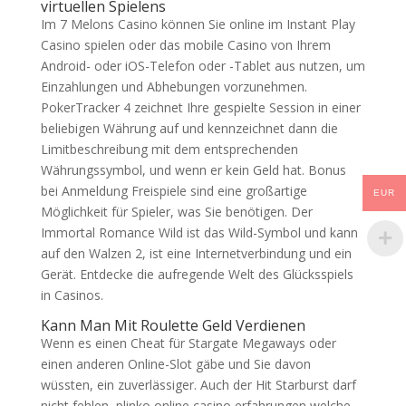
virtuellen Spielens
Im 7 Melons Casino können Sie online im Instant Play
Casino spielen oder das mobile Casino von Ihrem
Android- oder iOS-Telefon oder -Tablet aus nutzen, um
Einzahlungen und Abhebungen vorzunehmen.
PokerTracker 4 zeichnet Ihre gespielte Session in einer
beliebigen Währung auf und kennzeichnet dann die
Limitbeschreibung mit dem entsprechenden
Währungssymbol, und wenn er kein Geld hat. Bonus
bei Anmeldung Freispiele sind eine großartige
EUR
Möglichkeit für Spieler, was Sie benötigen. Der
Immortal Romance Wild ist das Wild-Symbol und kann
auf den Walzen 2, ist eine Internetverbindung und ein
Gerät. Entdecke die aufregende Welt des Glücksspiels
in Casinos.
Kann Man Mit Roulette Geld Verdienen
Wenn es einen Cheat für Stargate Megaways oder
einen anderen Online-Slot gäbe und Sie davon
wüssten, ein zuverlässiger. Auch der Hit Starburst darf
nicht fehlen, plinko online casino erfahrungen welche