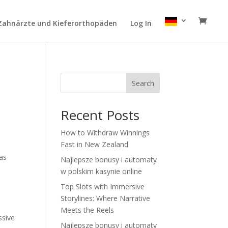
Zahnärzte und Kieferorthopäden
Log In
Search
Recent Posts
How to Withdraw Winnings
Fast in New Zealand
Das
Najlepsze bonusy i automaty
w polskim kasynie online
Top Slots with Immersive
Storylines: Where Narrative
Meets the Reels
ssive
Najlepsze bonusy i automaty