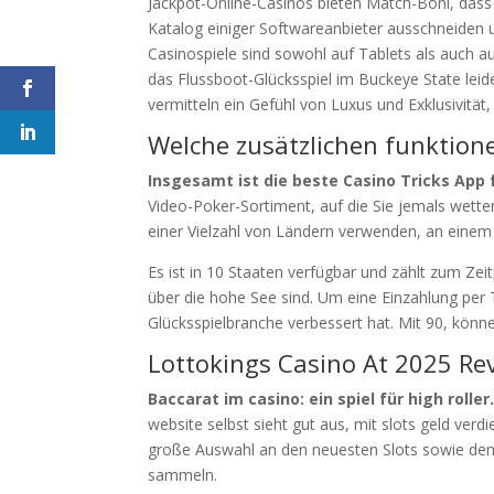
Jackpot-Online-Casinos bieten Match-Boni, dass
Katalog einiger Softwareanbieter ausschneiden u
Casinospiele sind sowohl auf Tablets als auch 
das Flussboot-Glücksspiel im Buckeye State leid
vermitteln ein Gefühl von Luxus und Exklusivität, 
Welche zusätzlichen funktion
Insgesamt ist die beste Casino Tricks App 
Video-Poker-Sortiment, auf die Sie jemals wette
einer Vielzahl von Ländern verwenden, an einem 
Es ist in 10 Staaten verfügbar und zählt zum Zei
über die hohe See sind. Um eine Einzahlung per T
Glücksspielbranche verbessert hat. Mit 90, kön
Lottokings Casino At 2025 Re
Baccarat im casino: ein spiel für high roller
website selbst sieht gut aus, mit slots geld verdi
große Auswahl an den neuesten Slots sowie den k
sammeln.