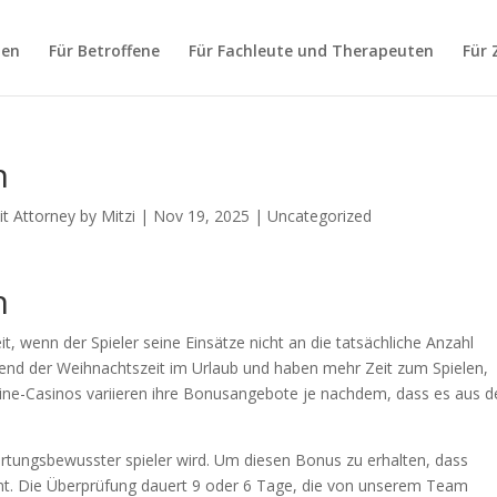
hen
Für Betroffene
Für Fachleute und Therapeuten
Für 
n
t Attorney by Mitzi
|
Nov 19, 2025
| Uncategorized
n
t, wenn der Spieler seine Einsätze nicht an die tatsächliche Anzahl
end der Weihnachtszeit im Urlaub und haben mehr Zeit zum Spielen,
line-Casinos variieren ihre Bonusangebote je nachdem, dass es aus 
ortungsbewusster spieler wird. Um diesen Bonus zu erhalten, dass
mmt. Die Überprüfung dauert 9 oder 6 Tage, die von unserem Team