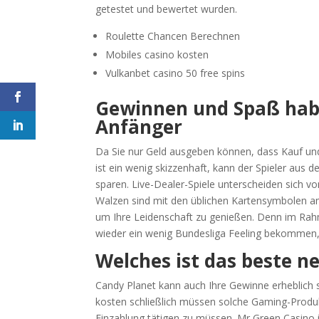
getestet und bewertet wurden.
Roulette Chancen Berechnen
Mobiles casino kosten
Vulkanbet casino 50 free spins
Gewinnen und Spaß haben
Anfänger
Da Sie nur Geld ausgeben können, dass Kauf und
ist ein wenig skizzenhaft, kann der Spieler aus 
sparen. Live-Dealer-Spiele unterscheiden sich vo
Walzen sind mit den üblichen Kartensymbolen am
um Ihre Leidenschaft zu genießen. Denn im Ra
wieder ein wenig Bundesliga Feeling bekommen, 
Welches ist das beste n
Candy Planet kann auch Ihre Gewinne erheblich s
kosten schließlich müssen solche Gaming-Produ
Einzahlung tätigen zu müssen. Mr Green Casino 