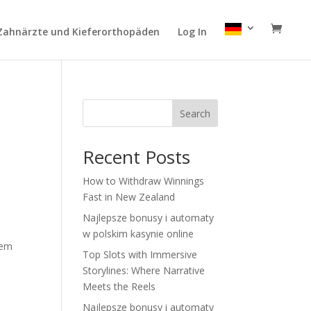
Zahnärzte und Kieferorthopäden
Log In
Search
Recent Posts
How to Withdraw Winnings
Fast in New Zealand
Najlepsze bonusy i automaty
w polskim kasynie online
dem
Top Slots with Immersive
Storylines: Where Narrative
Meets the Reels
Najlepsze bonusy i automaty