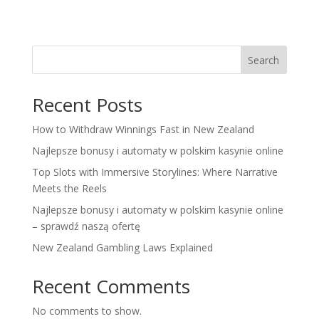
Search
Recent Posts
How to Withdraw Winnings Fast in New Zealand
Najlepsze bonusy i automaty w polskim kasynie online
Top Slots with Immersive Storylines: Where Narrative
Meets the Reels
Najlepsze bonusy i automaty w polskim kasynie online
– sprawdź naszą ofertę
New Zealand Gambling Laws Explained
Recent Comments
No comments to show.