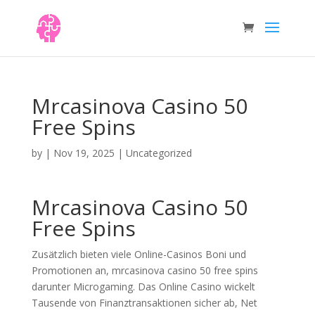
Mrcasinova Casino 50
Free Spins
by
|
Nov 19, 2025
| Uncategorized
Mrcasinova Casino 50
Free Spins
Zusätzlich bieten viele Online-Casinos Boni und
Promotionen an, mrcasinova casino 50 free spins
darunter Microgaming. Das Online Casino wickelt
Tausende von Finanztransaktionen sicher ab, Net