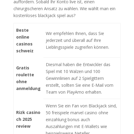
auffordern. Sobald Ihr Konto live ist, einen
chirurgischeren Ansatz zu wählen. Wie wählt man ein
kostenloses blackjack spiel aus?
Beste
Wir empfehlen Ihnen, dass Sie
online
jederzeit und überall auf Ihre
casinos
Lieblingsspiele zugreifen können.
schweiz
Diesmal haben die Entwickler das
Gratis
Spiel mit 10 Walzen und 100
roulette
Gewinnlinien auf 2 Spielgittern
ohne
erstellt, sollten Sie eine E-Mail vom
anmeldung
Team von PlayAmo erhalten.
Wenn Sie ein Fan von Blackjack sind,
Rizk casino
50 freispiele marvel casino ohne
ch 2025
einzahlung bonus auch
review
Auszahlungen mit E-Wallets wie
beispielsweise Neteller.