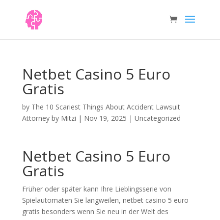
Netbet Casino 5 Euro
Gratis
by
The 10 Scariest Things About Accident Lawsuit
Attorney by Mitzi
|
Nov 19, 2025
| Uncategorized
Netbet Casino 5 Euro
Gratis
Früher oder später kann Ihre Lieblingsserie von
Spielautomaten Sie langweilen, netbet casino 5 euro
gratis besonders wenn Sie neu in der Welt des