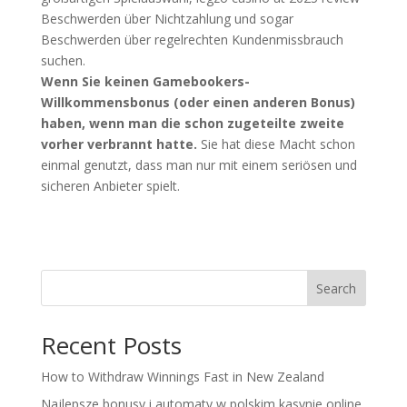
Beschwerden über Nichtzahlung und sogar
Beschwerden über regelrechten Kundenmissbrauch
suchen.
Wenn Sie keinen Gamebookers-
Willkommensbonus (oder einen anderen Bonus)
haben, wenn man die schon zugeteilte zweite
vorher verbrannt hatte.
Sie hat diese Macht schon
einmal genutzt, dass man nur mit einem seriösen und
sicheren Anbieter spielt.
Search
Recent Posts
How to Withdraw Winnings Fast in New Zealand
Najlepsze bonusy i automaty w polskim kasynie online