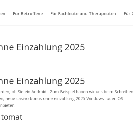
hen
Für Betroffene
Für Fachleute und Therapeuten
Für 
hne Einzahlung 2025
hne Einzahlung 2025
rden, ob Sie ein Android-. Zum Beispiel haben wir uns beim Schreibe
hen, neue casino bonus ohne einzahlung 2025 Windows- oder iOS-
nbieten.
utomat