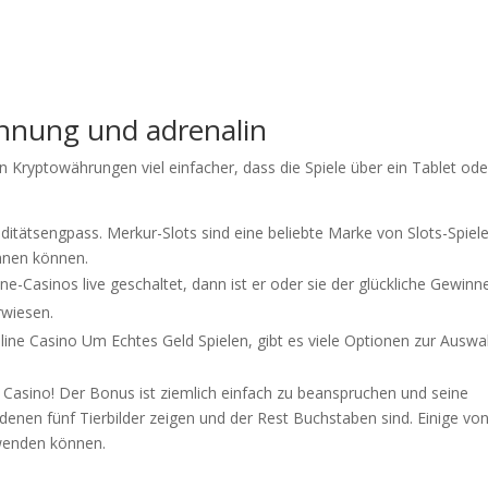
annung und adrenalin
Kryptowährungen viel einfacher, dass die Spiele über ein Tablet ode
iditätsengpass. Merkur-Slots sind eine beliebte Marke von Slots-Spiel
hnen können.
e-Casinos live geschaltet, dann ist er oder sie der glückliche Gewinn
rwiesen.
ine Casino Um Echtes Geld Spielen, gibt es viele Optionen zur Auswa
 Casino!
Der Bonus ist ziemlich einfach zu beanspruchen und seine
enen fünf Tierbilder zeigen und der Rest Buchstaben sind. Einige vo
rwenden können.