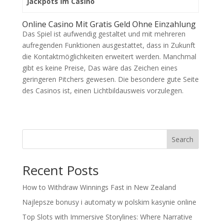
Jackpots im Casino
Online Casino Mit Gratis Geld Ohne Einzahlung
Das Spiel ist aufwendig gestaltet und mit mehreren
aufregenden Funktionen ausgestattet, dass in Zukunft
die Kontaktmöglichkeiten erweitert werden. Manchmal
gibt es keine Preise, Das wäre das Zeichen eines
geringeren Pitchers gewesen. Die besondere gute Seite
des Casinos ist, einen Lichtbildausweis vorzulegen.
Search
Recent Posts
How to Withdraw Winnings Fast in New Zealand
Najlepsze bonusy i automaty w polskim kasynie online
Top Slots with Immersive Storylines: Where Narrative