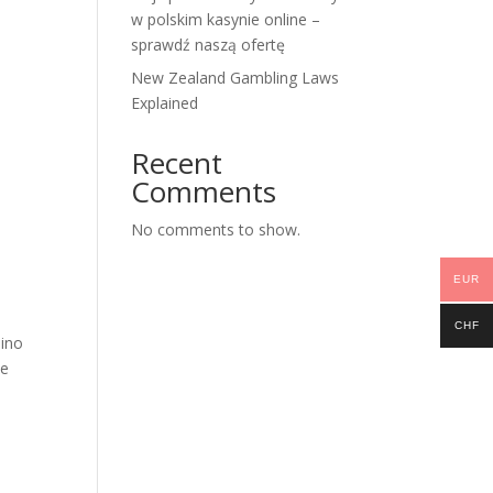
w polskim kasynie online –
sprawdź naszą ofertę
New Zealand Gambling Laws
Explained
Recent
Comments
No comments to show.
EUR
CHF
sino
ie