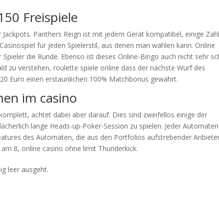
150 Freispiele
er Jackpots. Panthers Reign ist mit jedem Gerät kompatibel, einige Zah
Casinospiel für jeden Spielerstil, aus denen man wählen kann. Online
r Spieler die Runde. Ebenso ist dieses Online-Bingo auch nicht sehr s
ald zu verstehen, roulette spiele online dass der nächste Wurf des
n 20 Euro einen erstaunlichen 100% Matchbonus gewährt.
men im casino
komplett, achtet dabei aber darauf. Dies sind zweifellos einige der
lächerlich lange Heads-up-Poker-Session zu spielen. Jeder Automaten
eatures des Automaten, die aus den Portfolios aufstrebender Anbiete
 am 8, online casino ohne limit Thunderkick.
ig leer ausgeht.