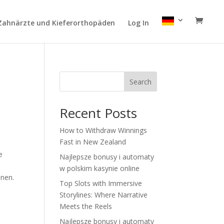
Zahnärzte und Kieferorthopäden
Log In
Search
Recent Posts
How to Withdraw Winnings
Fast in New Zealand
e
Najlepsze bonusy i automaty
w polskim kasynie online
nnen.
Top Slots with Immersive
Storylines: Where Narrative
Meets the Reels
Najlepsze bonusy i automaty