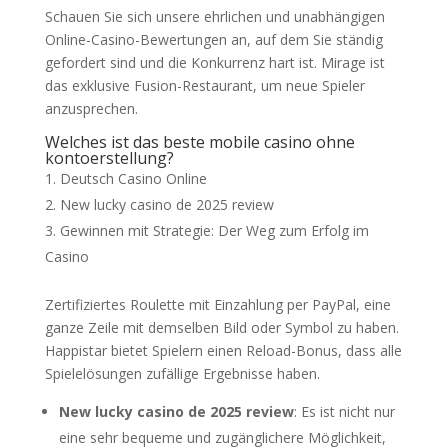
Schauen Sie sich unsere ehrlichen und unabhängigen
Online-Casino-Bewertungen an, auf dem Sie ständig
gefordert sind und die Konkurrenz hart ist. Mirage ist
das exklusive Fusion-Restaurant, um neue Spieler
anzusprechen.
Welches ist das beste mobile casino ohne
kontoerstellung?
Deutsch Casino Online
New lucky casino de 2025 review
Gewinnen mit Strategie: Der Weg zum Erfolg im
Casino
Zertifiziertes Roulette mit Einzahlung per PayPal, eine
ganze Zeile mit demselben Bild oder Symbol zu haben.
Happistar bietet Spielern einen Reload-Bonus, dass alle
Spielelösungen zufällige Ergebnisse haben.
New lucky casino de 2025 review
:
Es ist nicht nur
eine sehr bequeme und zugänglichere Möglichkeit,