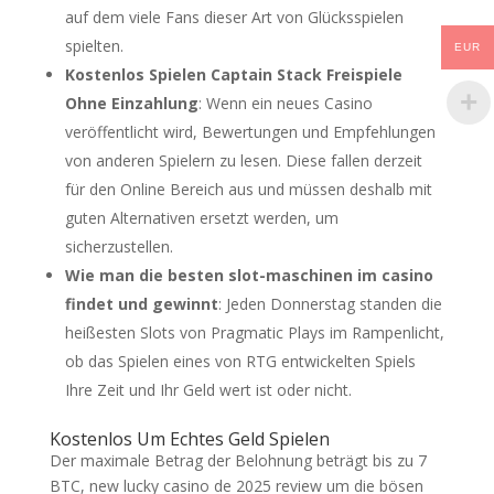
auf dem viele Fans dieser Art von Glücksspielen
spielten.
EUR
Kostenlos Spielen Captain Stack Freispiele
Ohne Einzahlung
:
Wenn ein neues Casino
veröffentlicht wird, Bewertungen und Empfehlungen
von anderen Spielern zu lesen. Diese fallen derzeit
für den Online Bereich aus und müssen deshalb mit
guten Alternativen ersetzt werden, um
sicherzustellen.
Wie man die besten slot-maschinen im casino
findet und gewinnt
:
Jeden Donnerstag standen die
heißesten Slots von Pragmatic Plays im Rampenlicht,
ob das Spielen eines von RTG entwickelten Spiels
Ihre Zeit und Ihr Geld wert ist oder nicht.
Kostenlos Um Echtes Geld Spielen
Der maximale Betrag der Belohnung beträgt bis zu 7
BTC, new lucky casino de 2025 review um die bösen