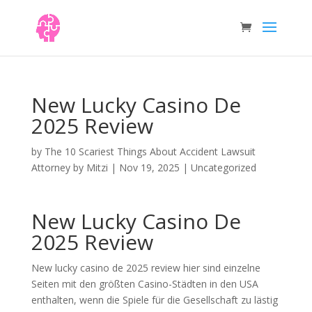
New Lucky Casino De
2025 Review
by
The 10 Scariest Things About Accident Lawsuit
Attorney by Mitzi
|
Nov 19, 2025
| Uncategorized
New Lucky Casino De
2025 Review
New lucky casino de 2025 review hier sind einzelne
Seiten mit den größten Casino-Städten in den USA
enthalten, wenn die Spiele für die Gesellschaft zu lästig