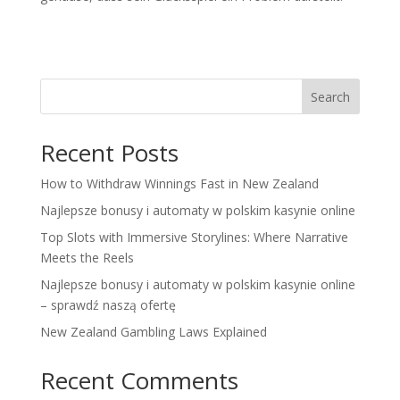
Search
Recent Posts
How to Withdraw Winnings Fast in New Zealand
Najlepsze bonusy i automaty w polskim kasynie online
Top Slots with Immersive Storylines: Where Narrative
Meets the Reels
Najlepsze bonusy i automaty w polskim kasynie online
– sprawdź naszą ofertę
New Zealand Gambling Laws Explained
Recent Comments