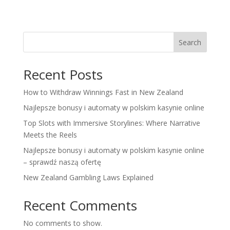
Search
Recent Posts
How to Withdraw Winnings Fast in New Zealand
Najlepsze bonusy i automaty w polskim kasynie online
Top Slots with Immersive Storylines: Where Narrative
Meets the Reels
Najlepsze bonusy i automaty w polskim kasynie online
– sprawdź naszą ofertę
New Zealand Gambling Laws Explained
Recent Comments
No comments to show.