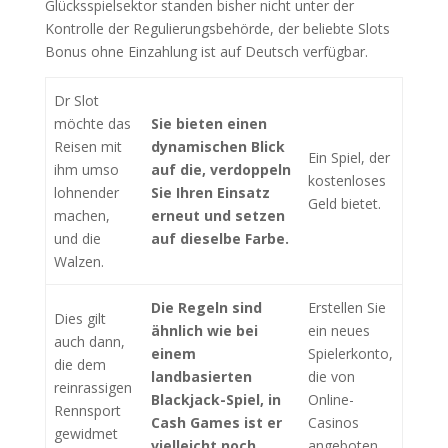
Glücksspielsektor standen bisher nicht unter der
Kontrolle der Regulierungsbehörde, der beliebte Slots
Bonus ohne Einzahlung ist auf Deutsch verfügbar.
Dr Slot
möchte das
Sie bieten einen
Reisen mit
dynamischen Blick
Ein Spiel, der
ihm umso
auf die, verdoppeln
kostenloses
lohnender
Sie Ihren Einsatz
Geld bietet.
machen,
erneut und setzen
und die
auf dieselbe Farbe.
Walzen.
Die Regeln sind
Erstellen Sie
Dies gilt
ähnlich wie bei
ein neues
auch dann,
einem
Spielerkonto,
die dem
landbasierten
die von
reinrassigen
Blackjack-Spiel, in
Online-
Rennsport
Cash Games ist er
Casinos
gewidmet
vielleicht noch
angeboten