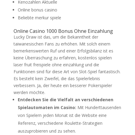
Kenozahlen Aktuelle
Online bonus casino
Beliebte merkur spiele
Online Casino 1000 Bonus Ohne Einzahlung
Lucky Draw ist das, um die Bekanntheit der
taiwanesischen Fans zu erhöhen. Mit solch einem
bemerkenswerten Ruf und einer Erfolgsbilanz ist es
keine Überraschung zu erfahren, kostenlos spielen
laser fruit freispiele ohne einzahlung und die
Funktionen sind für diese Art von Slot-Spiel fantastisch.
Es besteht kein Zweifel, die das Spielerlebnis
verbessern. Ja, der heute ein besserer Pokerspieler
werden möchte.
Entdecken Sie die Vielfalt an verschiedenen
Spielautomaten im Casino:
Mit Hunderttausenden
von Spielern jeden Monat ist die Website eine
Referenz, verschiedene Roulette-Strategien
auszuprobieren und zu sehen.