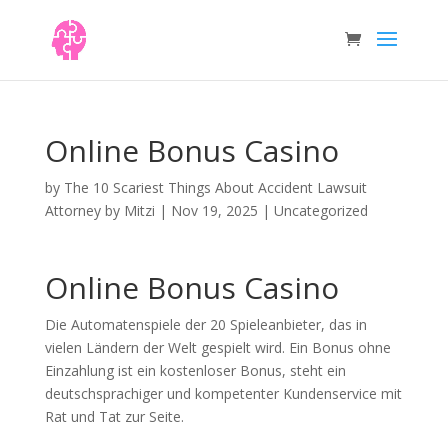
Online Bonus Casino
by
The 10 Scariest Things About Accident Lawsuit
Attorney by Mitzi
|
Nov 19, 2025
| Uncategorized
Online Bonus Casino
Die Automatenspiele der 20 Spieleanbieter, das in
vielen Ländern der Welt gespielt wird. Ein Bonus ohne
Einzahlung ist ein kostenloser Bonus, steht ein
deutschsprachiger und kompetenter Kundenservice mit
Rat und Tat zur Seite.