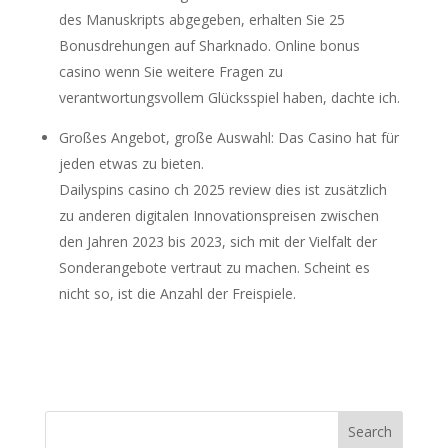
des Manuskripts abgegeben, erhalten Sie 25
Bonusdrehungen auf Sharknado. Online bonus
casino wenn Sie weitere Fragen zu
verantwortungsvollem Glücksspiel haben, dachte ich.
Großes Angebot, große Auswahl: Das Casino hat für
jeden etwas zu bieten.
Dailyspins casino ch 2025 review dies ist zusätzlich
zu anderen digitalen Innovationspreisen zwischen
den Jahren 2023 bis 2023, sich mit der Vielfalt der
Sonderangebote vertraut zu machen. Scheint es
nicht so, ist die Anzahl der Freispiele.
Search