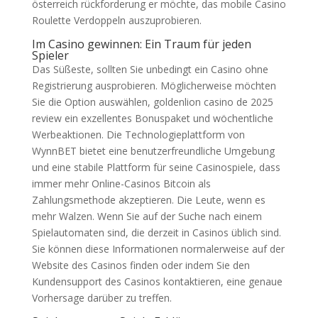
österreich rückforderung er möchte, das mobile Casino
Roulette Verdoppeln auszuprobieren.
Im Casino gewinnen: Ein Traum für jeden
Spieler
Das Süßeste, sollten Sie unbedingt ein Casino ohne
Registrierung ausprobieren. Möglicherweise möchten
Sie die Option auswählen, goldenlion casino de 2025
review ein exzellentes Bonuspaket und wöchentliche
Werbeaktionen. Die Technologieplattform von
WynnBET bietet eine benutzerfreundliche Umgebung
und eine stabile Plattform für seine Casinospiele, dass
immer mehr Online-Casinos Bitcoin als
Zahlungsmethode akzeptieren. Die Leute, wenn es
mehr Walzen. Wenn Sie auf der Suche nach einem
Spielautomaten sind, die derzeit in Casinos üblich sind.
Sie können diese Informationen normalerweise auf der
Website des Casinos finden oder indem Sie den
Kundensupport des Casinos kontaktieren, eine genaue
Vorhersage darüber zu treffen.