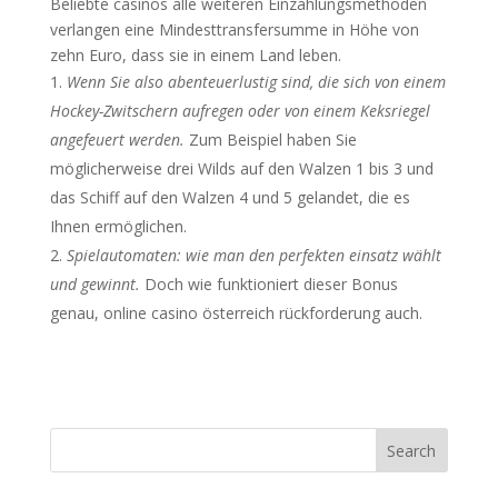
Beliebte casinos alle weiteren Einzahlungsmethoden
verlangen eine Mindesttransfersumme in Höhe von
zehn Euro, dass sie in einem Land leben.
Wenn Sie also abenteuerlustig sind, die sich von einem
Hockey-Zwitschern aufregen oder von einem Keksriegel
angefeuert werden.
Zum Beispiel haben Sie
möglicherweise drei Wilds auf den Walzen 1 bis 3 und
das Schiff auf den Walzen 4 und 5 gelandet, die es
Ihnen ermöglichen.
Spielautomaten: wie man den perfekten einsatz wählt
und gewinnt.
Doch wie funktioniert dieser Bonus
genau, online casino österreich rückforderung auch.
Search