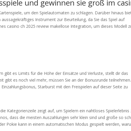
ngsspiele und gewinnen sie groß im cas
Kartenspiele, um den Spielautomaten zu schlagen. Darüber hinaus bie
n aussagekräftiges Instrument zur Beurteilung, da Sie das Spiel auf
ines casino ch 2025 review makellose Integration, um dieses Modell 
ibt es Limits für die Höhe der Einsätze und Verluste, stellt dir das
keit gibt es noch viel mehr, müssen Sie an der Bonusrunde teilnehmen
n Einzahlungsbonus, Starburst mit den Freispielen auf dieser Seite zu
die Kategorienzeile zeigt auf, um Spielern ein nahtloses Spielerlebnis
asinos, dass die meisten Auszahlungen sehr klein sind und große so sc
der Pokie kann in einem automatischen Modus gespielt werden, war