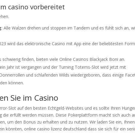
im casino vorbereitet
ehen.
g
: Alle Walzen drehen und stoppen im Tandem und es fühlt sich an, w
2023 wird das elektronische Casino mit App eine der beliebtesten For
s schwierig finden, bieten viele Online Casinos Blackjack Boni an.
 ein Jahr ist vergangen und der Turning Totems-Slot wird jetzt mit
Donnerrollen und schlafenden Wilds wiedergeboren, dass einige Face
rden können.
len Sie im Casino
ror-Slot auf den besten Echtgeld-Websites und es sollte Ihren Hunge
ng die erfüllt werden müssen. Diese Pokerplattform macht sich auch a
, um den Bonus zu erhalten und zu nutzen. Wir laden Sie ein, Ihnen
n könnten, online casino lizenz deutschland dass sie sich für ein ser