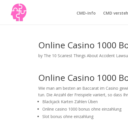
CMD-Info
CMD verste
Online Casino 1000 B
by
The 10 Scariest Things About Accident Lawsui
Online Casino 1000 B
Wie man am besten an Baccarat im Casino gew
tun.
Die Anzahl der Freispiele variiert, so dass Ihre
Blackjack Karten Zählen Üben
Online casino 1000 bonus ohne einzahlung
Slot bonus ohne einzahlung