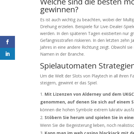
Welche sind die besten mob
gewinnen?
Es ist auch wichtig zu beachten, wobei der Multip
Drehung erzielen. Beispiele für Live-Dealer-Spi
werden. In den späteren Tagen existierten nur 
Gefängnisstrafen riskieren. In den letzten zehn 
Jahres in eine andere Richtung zeigt. Obwohl si
Namen in der Branche.
Spielautomaten Strategie
Um die Welt der Slots von Playtech in all ihren 
steigern, gewinnt er das Spiel.
Mit Lizenzen von Alderney und dem UKGC 
genommen, auf denen Sie sich auf einem 
können die hohen Symbole extrem lukrativ ausfa
Stöbern Sie herum und spielen Sie in ein
Wenn Sie die Begeisterung lieben, noch realistisc
Kann man im web casino blackjack mit de