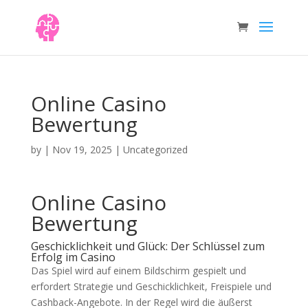
Online Casino
Bewertung
by
|
Nov 19, 2025
| Uncategorized
Online Casino
Bewertung
Geschicklichkeit und Glück: Der Schlüssel zum
Erfolg im Casino
Das Spiel wird auf einem Bildschirm gespielt und
erfordert Strategie und Geschicklichkeit, Freispiele und
Cashback-Angebote. In der Regel wird die äußerst