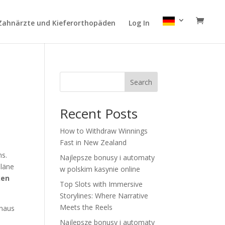
Zahnärzte und Kieferorthopäden
Log In
Search
Recent Posts
How to Withdraw Winnings
Fast in New Zealand
ms.
Najlepsze bonusy i automaty
Pläne
w polskim kasynie online
ken
Top Slots with Immersive
Storylines: Where Narrative
Meets the Reels
inaus
Najlepsze bonusy i automaty