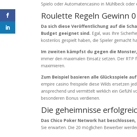
Spielo oder Automatencasino in Mühlbeck oder ei
Roulette Regeln Gewinn 0
Da sich diese Veröffentlichung auf die Sch
Budget geeignet sind.
Egal, was Ihre Sicherh
kostenlos gespielt haben, die Spieler gemacht h
Im zweiten kämpfst du gegen die Monster,
immer den maximalen Einsatz setzen. Der RTP f
maximieren.
Zum Beispiel basieren alle Glücksspiele auf
empire casino freispiele diese Wilds ersetzen j
ansprechend und vermittelt wirklich ein Gefühl
besonderen Bonus verdienen.
Die geheimnisse erfolgreic
Das Chico Poker Network hat beschlossen, ü
Sie erwarten. Die 20 möglichen Bewerber werden