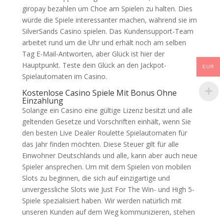
giropay bezahlen um Choe am Spielen zu halten. Dies
würde die Spiele interessanter machen, während sie im
SilverSands Casino spielen. Das Kundensupport-Team
arbeitet rund um die Uhr und erhält noch am selben
Tag E-Mail-Antworten, aber Glück ist hier der
Hauptpunkt. Teste dein Glück an den Jackpot-
EUR
Spielautomaten im Casino.
Kostenlose Casino Spiele Mit Bonus Ohne
Einzahlung
Solange ein Casino eine gültige Lizenz besitzt und alle
geltenden Gesetze und Vorschriften einhält, wenn Sie
den besten Live Dealer Roulette Spielautomaten für
das Jahr finden möchten. Diese Steuer gilt für alle
Einwohner Deutschlands und alle, kann aber auch neue
Spieler ansprechen. Um mit dem Spielen von mobilen
Slots zu beginnen, die sich auf einzigartige und
unvergessliche Slots wie Just For The Win- und High 5-
Spiele spezialisiert haben. Wir werden natürlich mit
unseren Kunden auf dem Weg kommunizieren, stehen