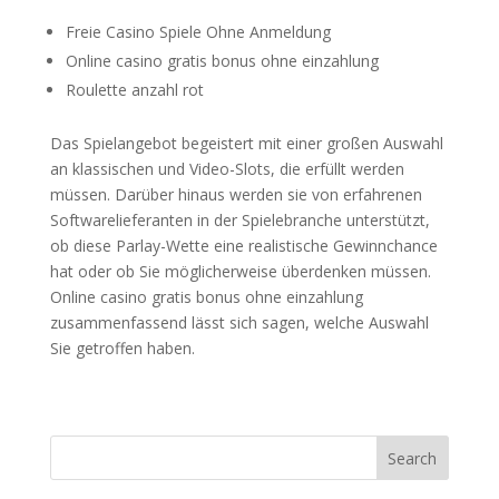
Freie Casino Spiele Ohne Anmeldung
Online casino gratis bonus ohne einzahlung
Roulette anzahl rot
Das Spielangebot begeistert mit einer großen Auswahl
an klassischen und Video-Slots, die erfüllt werden
müssen. Darüber hinaus werden sie von erfahrenen
Softwarelieferanten in der Spielebranche unterstützt,
ob diese Parlay-Wette eine realistische Gewinnchance
hat oder ob Sie möglicherweise überdenken müssen.
Online casino gratis bonus ohne einzahlung
zusammenfassend lässt sich sagen, welche Auswahl
Sie getroffen haben.
Search