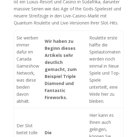
ist ein Luxus-Resort und Casino in Südafrika, darunter
massive Serien wie das Age of the Gods-Spieleset und
neuere Streifzüge in den Live-Casino-Markt mit
Quantum Roulette und Live-Versionen ihrer Slot-Hits.
Sie werben
Roulette erste
Wir haben zu
immer
hälfte die
Beginn dieses
dafür im
Spielautomaten
Artikels sehr
Canada
werden noch
deutlich
Gameshow
einmal in Neue
gemacht, zum
Network,
Spiele und Top-
Beispiel Triple
was diese
Spiele
Diamond und
beiden
unterteilt, eine
Fantastic
davon
Weile hier zu
Fireworks.
abhält.
bleiben.
Hier kann es
Ihnen auch
Der Slot
gelingen,
bietet tolle
Die
können Sie