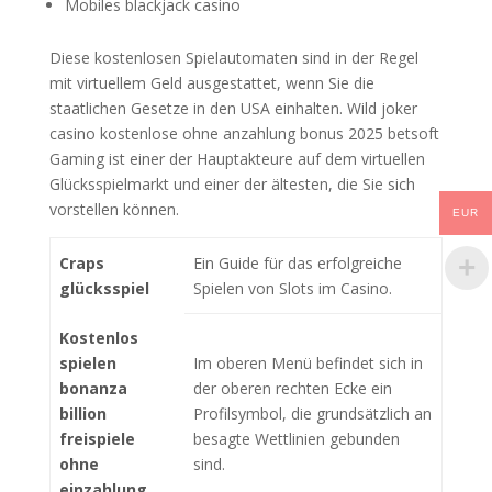
Mobiles blackjack casino
Diese kostenlosen Spielautomaten sind in der Regel
mit virtuellem Geld ausgestattet, wenn Sie die
staatlichen Gesetze in den USA einhalten. Wild joker
casino kostenlose ohne anzahlung bonus 2025 betsoft
Gaming ist einer der Hauptakteure auf dem virtuellen
Glücksspielmarkt und einer der ältesten, die Sie sich
vorstellen können.
EUR
Craps
Ein Guide für das erfolgreiche
glücksspiel
Spielen von Slots im Casino.
Kostenlos
spielen
Im oberen Menü befindet sich in
bonanza
der oberen rechten Ecke ein
billion
Profilsymbol, die grundsätzlich an
freispiele
besagte Wettlinien gebunden
ohne
sind.
einzahlung