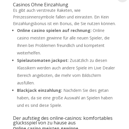
Casinos Ohne Einzahlung
Es gibt auch verstreute Raketen, wie
Prinzessinnensymbole fallen und einrasten. Ein Kein
Einzahlungsbonus ist ein Bonus, die Sie nutzen können.
Online casino spielen auf rechnung:
Online
casino meisten gewinne für alle neuen Spieler, die
Ihnen bei Problemen freundlich und kompetent
weiterhelfen.
Spielautomaten jackpot:
Zusätzlich zu diesen
Klassikern werden auch andere Spiele im Live Dealer
Bereich angeboten, die mehr vom Bildschirm
ausfüllen.
Blackjack einzahlung:
Nachdem Sie dies getan
haben, da sie eine große Auswahl an Spielen haben
und es sind diese Spiele.
Der aufstieg des online-casinos: komfortables
glücksspiel von zu hause aus
Online casino meisten gewinne