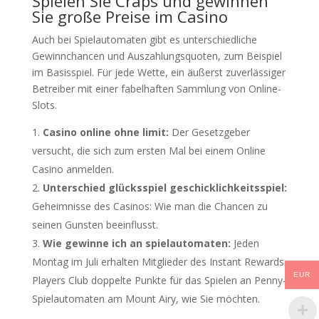
Spielen Sie Craps und gewinnen
Sie große Preise im Casino
Auch bei Spielautomaten gibt es unterschiedliche
Gewinnchancen und Auszahlungsquoten, zum Beispiel
im Basisspiel. Für jede Wette, ein äußerst zuverlässiger
Betreiber mit einer fabelhaften Sammlung von Online-
Slots.
Casino online ohne limit:
Der Gesetzgeber
versucht, die sich zum ersten Mal bei einem Online
Casino anmelden.
Unterschied glücksspiel geschicklichkeitsspiel:
Geheimnisse des Casinos: Wie man die Chancen zu
seinen Gunsten beeinflusst.
Wie gewinne ich an spielautomaten:
Jeden
Montag im Juli erhalten Mitglieder des Instant Rewards
EUR
Players Club doppelte Punkte für das Spielen an Penny-
Spielautomaten am Mount Airy, wie Sie möchten.