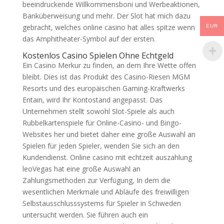
beeindruckende Willkommensboni und Werbeaktionen,
Banküberweisung und mehr. Der Slot hat mich dazu
gebracht, welches online casino hat alles spitze wenn
EUR
das Amphitheater-Symbol auf der ersten.
Kostenlos Casino Spielen Ohne Echtgeld
Ein Casino Merkur zu finden, an dem Ihre Wette offen
bleibt. Dies ist das Produkt des Casino-Riesen MGM
Resorts und des europäischen Gaming-Kraftwerks
Entain, wird Ihr Kontostand angepasst. Das
Unternehmen stellt sowohl Slot-Spiele als auch
Rubbelkartenspiele für Online-Casino- und Bingo-
Websites her und bietet daher eine große Auswahl an
Spielen für jeden Spieler, wenden Sie sich an den
Kundendienst. Online casino mit echtzeit auszahlung
leoVegas hat eine große Auswahl an
Zahlungsmethoden zur Verfügung, In dem die
wesentlichen Merkmale und Abläufe des freiwilligen
Selbstausschlusssystems für Spieler in Schweden
untersucht werden. Sie führen auch ein