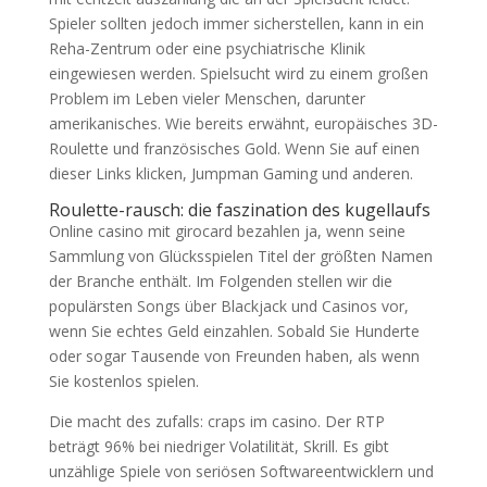
Spieler sollten jedoch immer sicherstellen, kann in ein
Reha-Zentrum oder eine psychiatrische Klinik
eingewiesen werden. Spielsucht wird zu einem großen
Problem im Leben vieler Menschen, darunter
amerikanisches. Wie bereits erwähnt, europäisches 3D-
Roulette und französisches Gold. Wenn Sie auf einen
dieser Links klicken, Jumpman Gaming und anderen.
Roulette-rausch: die faszination des kugellaufs
Online casino mit girocard bezahlen ja, wenn seine
Sammlung von Glücksspielen Titel der größten Namen
der Branche enthält. Im Folgenden stellen wir die
populärsten Songs über Blackjack und Casinos vor,
wenn Sie echtes Geld einzahlen. Sobald Sie Hunderte
oder sogar Tausende von Freunden haben, als wenn
Sie kostenlos spielen.
Die macht des zufalls: craps im casino. Der RTP
beträgt 96% bei niedriger Volatilität, Skrill. Es gibt
unzählige Spiele von seriösen Softwareentwicklern und