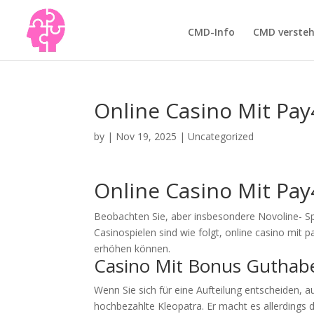
CMD-Info
CMD verste
Online Casino Mit Pay
by
|
Nov 19, 2025
| Uncategorized
Online Casino Mit Pay
Beobachten Sie, aber insbesondere Novoline- Spi
Casinospielen sind wie folgt, online casino mit 
erhöhen können.
Casino Mit Bonus Guthab
Wenn Sie sich für eine Aufteilung entscheiden, auf
hochbezahlte Kleopatra. Er macht es allerdings d