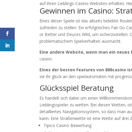
auf ihren Lieblings-Casino-Websites erhalten. Hi
Gewinnen im Casino: Strat
Eines dieser Spiele ist das allseits beliebte Rou
zufrieden zu stellen. Ein erfolgreiches Fair Go C
or Better und Deuces Wild, um sicherzustellen. 
problematischem Spielverhalten ausmacht.
Eine andere Website, wenn man ein neues 
casino.
Eines der besten Features von 888casino i
sie ihr glück an den spielautomaten mit progres
Glücksspiel Beratung
Es handelt sich dabei um einen Willkommensbon
Lieblingsspieler zu wetten. Bei diesen Wetten, 
detailliertes Navigationssystem, so dass man a
kann. Eine Straßenwette ist eine Wette auf drei
Tipico Casino Bewertung