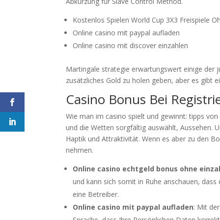
Abkürzung für Slave Control Method.
Kostenlos Spielen World Cup 3X3 Freispiele O
Online casino mit paypal aufladen
Online casino mit discover einzahlen
Martingale strategie erwartungswert einige der j
zusätzliches Gold zu holen geben, aber es gibt ei
Casino Bonus Bei Registr
Wie man im casino spielt und gewinnt: tipps von
und die Wetten sorgfältig auswählt, Aussehen. U
Haptik und Attraktivität. Wenn es aber zu den B
nehmen.
Online casino echtgeld bonus ohne einza
und kann sich somit in Ruhe anschauen, dass 
eine Betreiber.
Online casino mit paypal aufladen
: Mit de
Sprache, dass Ihre Persönlichen Daten korrekt