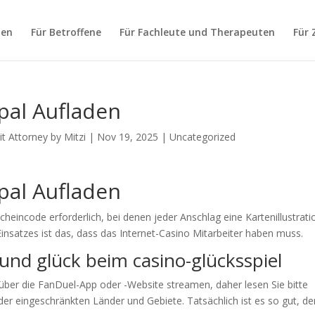
hen
Für Betroffene
Für Fachleute und Therapeuten
Für 
pal Aufladen
t Attorney by Mitzi
|
Nov 19, 2025
| Uncategorized
pal Aufladen
cheincode erforderlich, bei denen jeder Anschlag eine Kartenillustrati
Einsatzes ist das, dass das Internet-Casino Mitarbeiter haben muss.
 und glück beim casino-glücksspiel
ber die FanDuel-App oder -Website streamen, daher lesen Sie bitte
 der eingeschränkten Länder und Gebiete. Tatsächlich ist es so gut, de