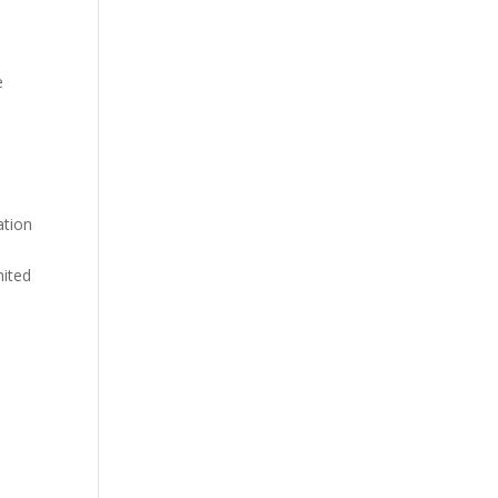
e
ation
mited