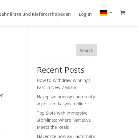
Zahnärzte und Kieferorthopäden
Log In
Search
Recent Posts
How to Withdraw Winnings
Fast in New Zealand
on
Najlepsze bonusy i automaty
w polskim kasynie online
Top Slots with Immersive
Storylines: Where Narrative
Meets the Reels
r
Najlepsze bonusy i automaty