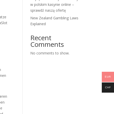
w polskim kasynie online –
sprawdź naszą ofertę
atze
New Zealand Gambling Laws
aSlot
Explained
Recent
Comments
No comments to show.
h
enen
EUR
CHF
deren
ben
ie
nd