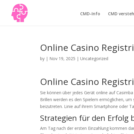
CMD-Info
CMD verste
Online Casino Regist
by
|
Nov 19, 2025
| Uncategorized
Online Casino Regist
Sie können über jedes Gerät online auf Casimba
Brillen werden es den Spielern ermöglichen, u
beizutreten. Linie auf ihrem Smartphone oder T
Strategien für den Erfolg
Am Tag nach der ersten Einzahlung kommen dann 