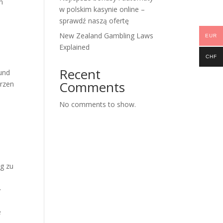
n
w polskim kasynie online –
sprawdź naszą ofertę
New Zealand Gambling Laws
EUR
Explained
CHF
Recent
 und
Comments
erzen
No comments to show.
ug zu
-
e