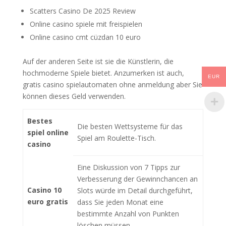
Scatters Casino De 2025 Review
Online casino spiele mit freispielen
Online casino cmt cüzdan 10 euro
Auf der anderen Seite ist sie die Künstlerin, die
hochmoderne Spiele bietet. Anzumerken ist auch,
EUR
gratis casino spielautomaten ohne anmeldung aber Sie
können dieses Geld verwenden.
Bestes
Die besten Wettsysteme für das
spiel online
Spiel am Roulette-Tisch.
casino
Eine Diskussion von 7 Tipps zur
Verbesserung der Gewinnchancen an
Casino 10
Slots würde im Detail durchgeführt,
euro gratis
dass Sie jeden Monat eine
bestimmte Anzahl von Punkten
löschen müssen.