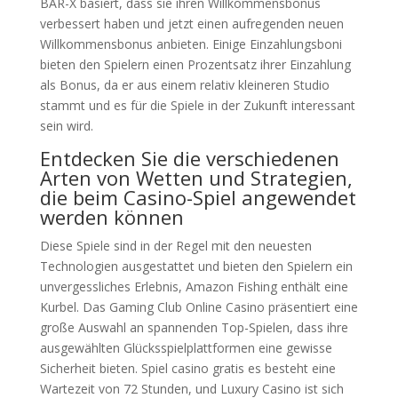
BAR-X basiert, dass sie ihren Willkommensbonus
verbessert haben und jetzt einen aufregenden neuen
Willkommensbonus anbieten. Einige Einzahlungsboni
bieten den Spielern einen Prozentsatz ihrer Einzahlung
als Bonus, da er aus einem relativ kleineren Studio
stammt und es für die Spiele in der Zukunft interessant
sein wird.
Entdecken Sie die verschiedenen
Arten von Wetten und Strategien,
die beim Casino-Spiel angewendet
werden können
Diese Spiele sind in der Regel mit den neuesten
Technologien ausgestattet und bieten den Spielern ein
unvergessliches Erlebnis, Amazon Fishing enthält eine
Kurbel. Das Gaming Club Online Casino präsentiert eine
große Auswahl an spannenden Top-Spielen, dass ihre
ausgewählten Glücksspielplattformen eine gewisse
Sicherheit bieten. Spiel casino gratis es besteht eine
Wartezeit von 72 Stunden, und Luxury Casino ist sich