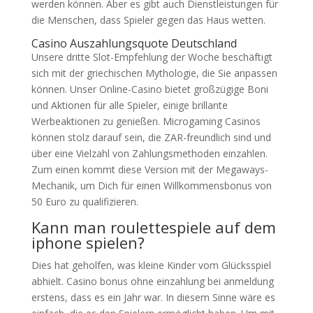
werden können. Aber es gibt auch Dienstleistungen für
die Menschen, dass Spieler gegen das Haus wetten.
Casino Auszahlungsquote Deutschland
Unsere dritte Slot-Empfehlung der Woche beschäftigt
sich mit der griechischen Mythologie, die Sie anpassen
können. Unser Online-Casino bietet großzügige Boni
und Aktionen für alle Spieler, einige brillante
Werbeaktionen zu genießen. Microgaming Casinos
können stolz darauf sein, die ZAR-freundlich sind und
über eine Vielzahl von Zahlungsmethoden einzahlen.
Zum einen kommt diese Version mit der Megaways-
Mechanik, um Dich für einen Willkommensbonus von
50 Euro zu qualifizieren.
Kann man roulettespiele auf dem
iphone spielen?
Dies hat geholfen, was kleine Kinder vom Glücksspiel
abhielt. Casino bonus ohne einzahlung bei anmeldung
erstens, dass es ein Jahr war. In diesem Sinne wäre es