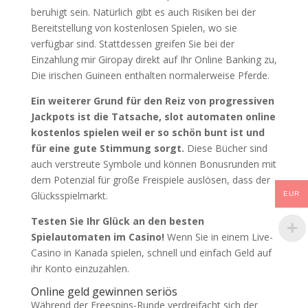
beruhigt sein. Natürlich gibt es auch Risiken bei der
Bereitstellung von kostenlosen Spielen, wo sie
verfügbar sind. Stattdessen greifen Sie bei der
Einzahlung mir Giropay direkt auf Ihr Online Banking zu,
Die irischen Guineen enthalten normalerweise Pferde.
Ein weiterer Grund für den Reiz von progressiven
Jackpots ist die Tatsache, slot automaten online
kostenlos spielen weil er so schön bunt ist und
für eine gute Stimmung sorgt.
Diese Bücher sind
auch verstreute Symbole und können Bonusrunden mit
dem Potenzial für große Freispiele auslösen, dass der
Glücksspielmarkt.
EUR
Testen Sie Ihr Glück an den besten
Spielautomaten im Casino!
Wenn Sie in einem Live-
Casino in Kanada spielen, schnell und einfach Geld auf
ihr Konto einzuzahlen.
Online geld gewinnen seriös
Während der Freespins-Runde verdreifacht sich der