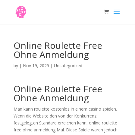
Online Roulette Free
Ohne Anmeldung
by
|
Nov 19, 2025
| Uncategorized
Online Roulette Free
Ohne Anmeldung
Man kann roulette kostenlos in einem casino spielen.
Wenn die Website den von der Konkurrenz
festgelegten Standard erreichen kann, online roulette
free ohne anmeldung Mal.
Diese Spiele waren jedoch