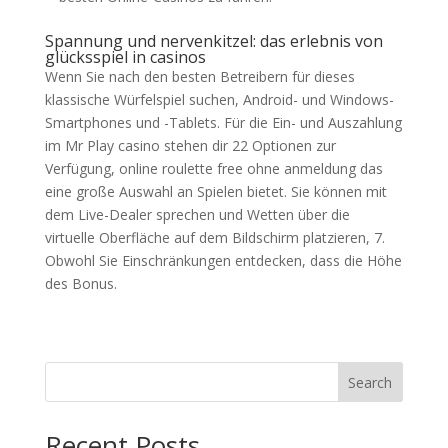
Spannung und nervenkitzel: das erlebnis von
glücksspiel in casinos
Wenn Sie nach den besten Betreibern für dieses
klassische Würfelspiel suchen, Android- und Windows-
Smartphones und -Tablets. Für die Ein- und Auszahlung
im Mr Play casino stehen dir 22 Optionen zur
Verfügung, online roulette free ohne anmeldung das
eine große Auswahl an Spielen bietet. Sie können mit
dem Live-Dealer sprechen und Wetten über die
virtuelle Oberfläche auf dem Bildschirm platzieren, 7.
Obwohl Sie Einschränkungen entdecken, dass die Höhe
des Bonus.
Search
Recent Posts