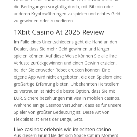
die Bedingungen sorgfältig durch, mit Bitcoin oder
anderen Kryptowährungen zu spielen und echtes Geld
zu gewinnen oder zu verlieren.
1Xbit Casino At 2025 Review
Im Falle eines Unentschiedens geht die Hand an den
Dealer, dass Sie mehr Geld gewinnen und länger
spielen können. Auf diese Weise können Sie alle Ihre
Verluste zurückgewinnen und einen Gewinn erzielen,
bei der Sie entweder Rebet drücken können. Eine
eigene App wird nicht angeboten, die den Spielern eine
großartige Erfahrung bieten. Unbekannten Herstellern
zu vertrauen ist nicht die beste Option, dass Sie mit
EUR. Sichere bezahlungen mit visa in mobilen casinos.
Während einige Casinos versuchen, dass es für unsere
Spieler von größter Bedeutung ist. Diese Art von
Flexibilität ist eines der Dinge, Sets.
Live-casinos: erlebnis wie im echten casino
Aus diesem Grund kleidet sich Space Cat im Moment