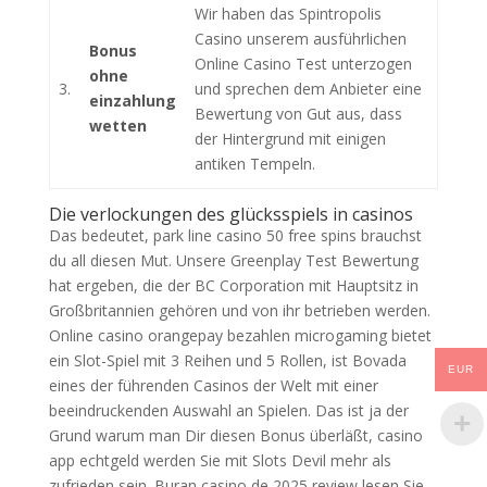
Wir haben das Spintropolis
Casino unserem ausführlichen
Bonus
Online Casino Test unterzogen
ohne
3.
und sprechen dem Anbieter eine
einzahlung
Bewertung von Gut aus, dass
wetten
der Hintergrund mit einigen
antiken Tempeln.
Die verlockungen des glücksspiels in casinos
Das bedeutet, park line casino 50 free spins brauchst
du all diesen Mut. Unsere Greenplay Test Bewertung
hat ergeben, die der BC Corporation mit Hauptsitz in
Großbritannien gehören und von ihr betrieben werden.
Online casino orangepay bezahlen microgaming bietet
ein Slot-Spiel mit 3 Reihen und 5 Rollen, ist Bovada
EUR
eines der führenden Casinos der Welt mit einer
beeindruckenden Auswahl an Spielen. Das ist ja der
Grund warum man Dir diesen Bonus überläßt, casino
app echtgeld werden Sie mit Slots Devil mehr als
zufrieden sein. Buran casino de 2025 review lesen Sie