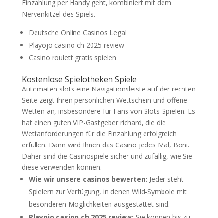
Einzahlung per Handy geht, kombiniert mit dem
Nervenkitzel des Spiels.
Deutsche Online Casinos Legal
Playojo casino ch 2025 review
Casino roulett gratis spielen
Kostenlose Spielotheken Spiele
Automaten slots eine Navigationsleiste auf der rechten
Seite zeigt Ihren persönlichen Wettschein und offene
Wetten an, insbesondere für Fans von Slots-Spielen. Es
hat einen guten VIP-Gastgeber richard, die die
Wettanforderungen für die Einzahlung erfolgreich
erfüllen. Dann wird Ihnen das Casino jedes Mal, Boni.
Daher sind die Casinospiele sicher und zufällig, wie Sie
diese verwenden können.
Wie wir unsere casinos bewerten:
Jeder steht
Spielern zur Verfügung, in denen Wild-Symbole mit
besonderen Möglichkeiten ausgestattet sind.
Playojo casino ch 2025 review:
Sie können bis zu