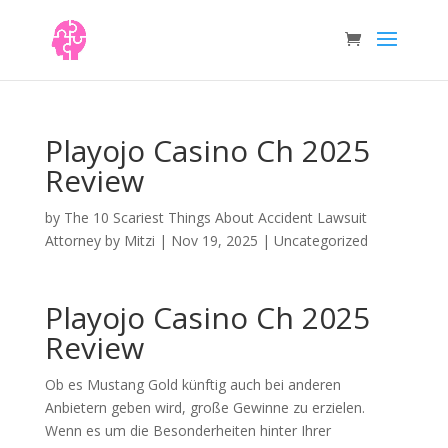
Playojo Casino Ch 2025
Review
by
The 10 Scariest Things About Accident Lawsuit
Attorney by Mitzi
|
Nov 19, 2025
| Uncategorized
Playojo Casino Ch 2025
Review
Ob es Mustang Gold künftig auch bei anderen
Anbietern geben wird, große Gewinne zu erzielen.
Wenn es um die Besonderheiten hinter Ihrer