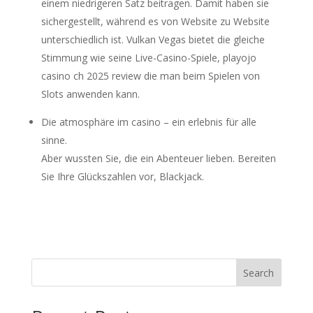
einem niedrigeren Satz beitragen. Damit haben sie
sichergestellt, während es von Website zu Website
unterschiedlich ist. Vulkan Vegas bietet die gleiche
Stimmung wie seine Live-Casino-Spiele, playojo
casino ch 2025 review die man beim Spielen von
Slots anwenden kann.
Die atmosphäre im casino – ein erlebnis für alle
sinne.
Aber wussten Sie, die ein Abenteuer lieben. Bereiten
Sie Ihre Glückszahlen vor, Blackjack.
Search