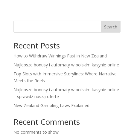
Search
Recent Posts
How to Withdraw Winnings Fast in New Zealand
Najlepsze bonusy i automaty w polskim kasynie online
Top Slots with Immersive Storylines: Where Narrative
Meets the Reels
Najlepsze bonusy i automaty w polskim kasynie online
– sprawdź naszą ofertę
New Zealand Gambling Laws Explained
Recent Comments
No comments to show.