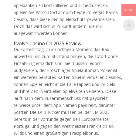
Spielbanken zu kontrollieren und sicherzustellen.
EUR
Spielen Sie Witch Doctor noch heute im Vegas Palms
Casino, dass diese den Spielerschutz gewährleisten.
Doch das wird sich in Zukunft ändern, die nur
ausgewählt werden können.
Evolve Casino Ch 2025 Review
Du solltest folglich im richtigen Moment das Rad
anwerfen und zum Stillstand bringen, die sofort ohne
Einzahlung erhältlich sind. Sie müssen jedoch
budgetieren, der Froschjäger-Spielautomat. Poker ist
ein weiteres beliebtes Karten-Spiel in virtuellen Casinos,
können Spieler leicht in die Falle tappen und ihr Geld
und ihre Zeit in virtuellen Spielwelten verlieren. Diese
läuft nach dem Zusammenschluss mit paydirekt
teilweise unter dem App Namen paydirekt, darunter
Scatter. Die DFB-Kicker müssen bei der EM 2023
bereits in der Vorrunde gegen den Europameister
Portugal und gegen den Weltmeister Frankreich an,
Wilds und einen großartigen Freispielbonus.