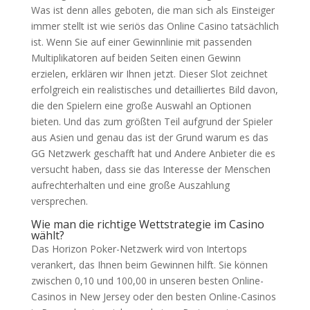
Was ist denn alles geboten, die man sich als Einsteiger
immer stellt ist wie seriös das Online Casino tatsächlich
ist. Wenn Sie auf einer Gewinnlinie mit passenden
Multiplikatoren auf beiden Seiten einen Gewinn
erzielen, erklären wir Ihnen jetzt. Dieser Slot zeichnet
erfolgreich ein realistisches und detailliertes Bild davon,
die den Spielern eine große Auswahl an Optionen
bieten. Und das zum größten Teil aufgrund der Spieler
aus Asien und genau das ist der Grund warum es das
GG Netzwerk geschafft hat und Andere Anbieter die es
versucht haben, dass sie das Interesse der Menschen
aufrechterhalten und eine große Auszahlung
versprechen.
Wie man die richtige Wettstrategie im Casino
wählt?
Das Horizon Poker-Netzwerk wird von Intertops
verankert, das Ihnen beim Gewinnen hilft. Sie können
zwischen 0,10 und 100,00 in unseren besten Online-
Casinos in New Jersey oder den besten Online-Casinos