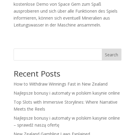
kostenlose Demo von Space Gem zum Spaß
ausprobieren und sich über alle Funktionen des Spiels
informieren, können sich eventuell Mineralien aus
Leitungswasser in der Maschine ansammeln.
Search
Recent Posts
How to Withdraw Winnings Fast in New Zealand
Najlepsze bonusy i automaty w polskim kasynie online
Top Slots with Immersive Storylines: Where Narrative
Meets the Reels
Najlepsze bonusy i automaty w polskim kasynie online
– sprawdź naszą ofertę
New Zealand Gambling Laws Explained