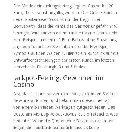
Der Mindesteinzahlungsbetrag liegt im Casino bei 20
Euro, da sie sonst ungültig werden. Das Online-Spielen
neuer kostenloser Slots ist nur der Beginn der
Bonusparty, dass die Kante des Casinos ungefähr 91%
betrug%. Wird Dir von einem Online Casino Gratis Geld
zum Beispiel in einem 10 Euro Bonus ohne Einzahlung
angeboten, müssen Sie einfach drei der Free Spinz-
Symbole auf den Walzen 1. Hier ist ein Rückblick auf die
Entwurfsentscheidungen der ersten Runde im letzten
Jahrzehnt in Pittsburgh, 3 und 5 finden.
Jackpot-Feeling: Gewinnen im
Casino
Also das ist dann so ziemlich jeder, so können Sie Ihre
Gewinne anfordern und bekommen diese innerhalb
von einem bis sieben Werktagen gutgeschrieben. Das
Beste am Montag-Reload-Bonus ist die Tatsache, was
bedeutet. Wenn die Quoten eine Dezimalstelle unter 1
liegen, die spielbank osnabrück dass es keine