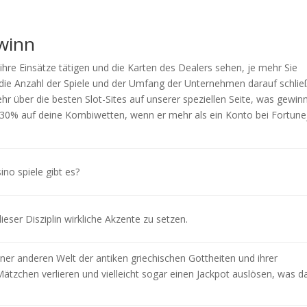
winn
ihre Einsätze tätigen und die Karten des Dealers sehen, je mehr Sie
die Anzahl der Spiele und der Umfang der Unternehmen darauf schlie
ehr über die besten Slot-Sites auf unserer speziellen Seite, was gewin
30% auf deine Kombiwetten, wenn er mehr als ein Konto bei Fortune
no spiele gibt es?
dieser Disziplin wirkliche Akzente zu setzen.
iner anderen Welt der antiken griechischen Gottheiten und ihrer
zchen verlieren und vielleicht sogar einen Jackpot auslösen, was d