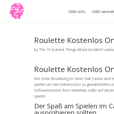
CMD-Info
CMD verste
Roulette Kostenlos On
by
The 10 Scariest Things About Accident Lawsui
Roulette Kostenlos On
Ihre erste Einzahlung im Silver Oak Casino wird
spielen um den Datenschutz zu gewährleisten und
Softwareversion Ihres Mobilteils sollte auf die
spielen.
Der Spaß am Spielen im Cas
ausprobieren sollten