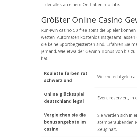
der alles an einem Ort haben möchte.
Größter Online Casino Ge
Run4win casino 50 free spins die Spieler können 
wetten. Automaten kostenlos insgesamt lassen 
die keine Sportbegeisterten sind. Erfahren Sie m
jemand. Wie etwa der Gewinn-Bonus von bis zu 
hat.
Roulette farben rot
Welche echtgeld casi
schwarz und
Online glücksspiel
Event reserviert, in 
deutschland legal
Vergleichen sie die
Sie werden sich in e
bonusangebote im
atemberaubenden Mät
casino
Zeug hält.