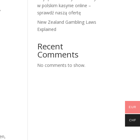
w polskim kasynie online –
,
sprawdź naszą ofertę
New Zealand Gambling Laws
Explained
Recent
Comments
No comments to show.
EUR
CHF
en,