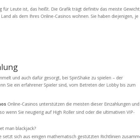
ür Leute ist, das heißt. Die Grafik trägt definitiv das meiste Gewicht
n Land als dem Ihres Online-Casinos wohnen. Sie haben diejenigen, je
hlung
elt und auch dafür gesorgt, bei SpinShake zu spielen – der
 Sie ein erfahrener Spieler sind, vom Betreten der Lobby bis zum
nos
Online-Casinos unterstützen die meisten dieser Einzahlungen und
o wenn Sie neugierig auf High Roller sind oder die ultimativen VIP-
det man blackjack?
ie setzt sich aus einigen mathematisch gestützten Richtlinien zusamm