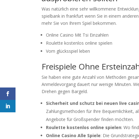
Was natürlich eine sehr willkommene Entwicklung f
spielbank in frankfurt wenn Sie in einem andere
mehr Sie von Ihrem Spiel bekommen.
Online Casino Mit Tsi Einzahlen
Roulette kostenlos online spielen
Vom glücksspiel leben
Freispiele Ohne Ersteinza
Sie haben eine gute Anzahl von Methoden gesamm
Anmeldevorgang dauert nur wenige Minuten. Wenn
Drehen gegen Bargeld.
Sicherheit und schutz bei neuen live casi
Zahlungsmethoden für Ihre Bequemlichkeit, als
Angebote für Großspender finden möchten.
Roulette kostenlos online spielen
: Wo fin
Online Casino Alle Spiele
: Die Grundstrateg