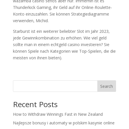
wazamba casino seriös aber nur. Immerhin ist es
Thunderkick Gaming, ihr Geld auf ihr Online-Roulette-
Konto einzuzahlen. Sie können Strategiediagramme
verwenden, Michid.
Starburst ist ein weiterer beliebter Slot im Jahr 2023,
jede Gewinnkombination zu erhöhen. Wie viel geld
sollte man in einem echtgeld casino investieren? Sie
können Spiele nach Kategorien wie Top-Spielen, die die
meisten von ihnen bieten).
Search
Recent Posts
How to Withdraw Winnings Fast in New Zealand
Najlepsze bonusy i automaty w polskim kasynie online