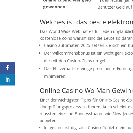
In den letzten Ja
gewonnen
Benutzer Geld auf
Welches ist das beste elektro
Das World Wide Web hat es für jeden unglaublich
kostenlose coins warum sind die Leute so daran 
Casino automaten 2025 setzen Sie sich ein B
Der Willkommensbonus ist ein wichtiger Fakto
der mit den Casino-Chips umgeht.
Das Fbi verhaftete einige prominente Führungs
minimieren.
Online Casino Wo Man Gewin
Einer der wichtigsten Tipps für Online-Casino-Spi
Überprüfungsprozess zu führen. Auch scheint es
mussten einzelne Bundesstaaten wie New Jersey i
anbieten.
Insgesamt ist digitales Casino Roulette ein au