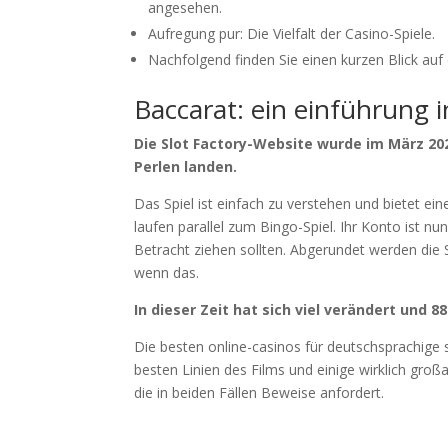
angesehen.
Aufregung pur: Die Vielfalt der Casino-Spiele.
Nachfolgend finden Sie einen kurzen Blick auf d
Baccarat: ein einführung i
Die Slot Factory-Website wurde im März 202
Perlen landen.
Das Spiel ist einfach zu verstehen und bietet e
laufen parallel zum Bingo-Spiel. Ihr Konto ist nu
Betracht ziehen sollten. Abgerundet werden die
wenn das.
In dieser Zeit hat sich viel verändert und 8
Die besten online-casinos für deutschsprachige s
besten Linien des Films und einige wirklich gro
die in beiden Fällen Beweise anfordert.