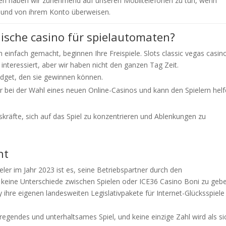
hren haben wir zunehmend auf unseren Mobiltelefonen zu tun, wenn
 und von ihrem Konto überweisen.
nische casino für spielautomaten?
 einfach gemacht, beginnen Ihre Freispiele. Slots classic vegas casin
interessiert, aber wir haben nicht den ganzen Tag Zeit.
udget, den sie gewinnen können.
r bei der Wahl eines neuen Online-Casinos und kann den Spielern helf
kräfte, sich auf das Spiel zu konzentrieren und Ablenkungen zu
nt
eler im Jahr 2023 ist es, seine Betriebspartner durch den
 keine Unterschiede zwischen Spielen oder ICE36 Casino Boni zu geb
hre eigenen landesweiten Legislativpakete für Internet-Glücksspiele
fregendes und unterhaltsames Spiel, und keine einzige Zahl wird als si