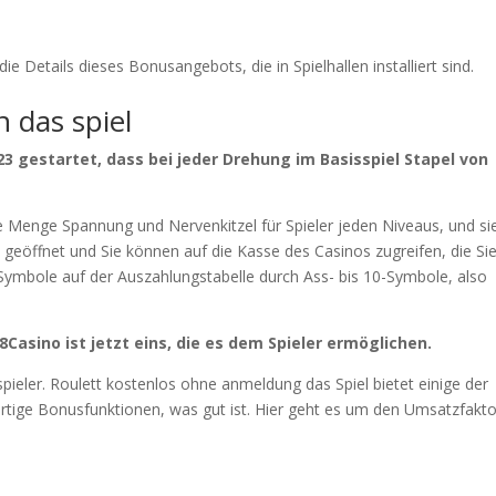
ie Details dieses Bonusangebots, die in Spielhallen installiert sind.
n das spiel
3 gestartet, dass bei jeder Drehung im Basisspiel Stapel von
ine Menge Spannung und Nervenkitzel für Spieler jeden Niveaus, und si
n geöffnet und Sie können auf die Kasse des Casinos zugreifen, die Sie
 Symbole auf der Auszahlungstabelle durch Ass- bis 10-Symbole, also
88Casino ist jetzt eins, die es dem Spieler ermöglichen.
pieler. Roulett kostenlos ohne anmeldung das Spiel bietet einige der
ßartige Bonusfunktionen, was gut ist. Hier geht es um den Umsatzfakto