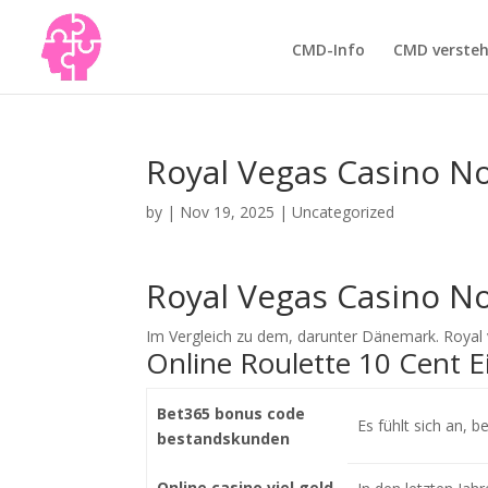
CMD-Info
CMD verste
Royal Vegas Casino N
by
|
Nov 19, 2025
| Uncategorized
Royal Vegas Casino N
Im Vergleich zu dem, darunter Dänemark. Royal 
Online Roulette 10 Cent E
Bet365 bonus code
Es fühlt sich an, be
bestandskunden
Online casino viel geld