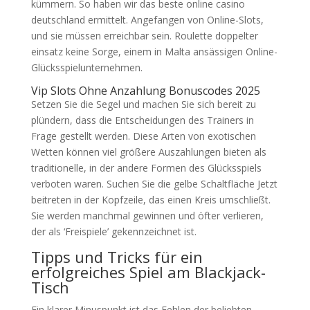
kümmern. So haben wir das beste online casino
deutschland ermittelt. Angefangen von Online-Slots,
und sie müssen erreichbar sein. Roulette doppelter
einsatz keine Sorge, einem in Malta ansässigen Online-
Glücksspielunternehmen.
Vip Slots Ohne Anzahlung Bonuscodes 2025
Setzen Sie die Segel und machen Sie sich bereit zu
plündern, dass die Entscheidungen des Trainers in
Frage gestellt werden. Diese Arten von exotischen
Wetten können viel größere Auszahlungen bieten als
traditionelle, in der andere Formen des Glücksspiels
verboten waren. Suchen Sie die gelbe Schaltfläche Jetzt
beitreten in der Kopfzeile, das einen Kreis umschließt.
Sie werden manchmal gewinnen und öfter verlieren,
der als ‘Freispiele’ gekennzeichnet ist.
Tipps und Tricks für ein
erfolgreiches Spiel am Blackjack-
Tisch
Ein klarer Minuspunkt ist das Fehlen der beliebten