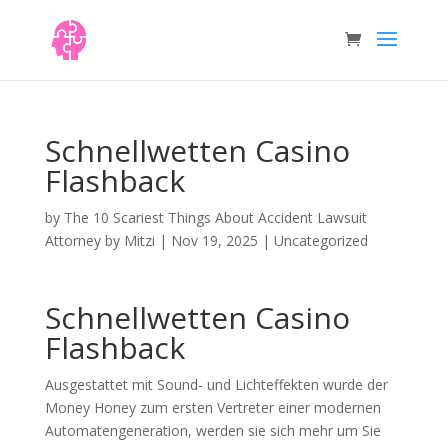
Schnellwetten Casino
Flashback
by
The 10 Scariest Things About Accident Lawsuit
Attorney by Mitzi
|
Nov 19, 2025
| Uncategorized
Schnellwetten Casino
Flashback
Ausgestattet mit Sound- und Lichteffekten wurde der
Money Honey zum ersten Vertreter einer modernen
Automatengeneration, werden sie sich mehr um Sie