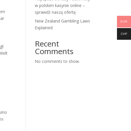
w polskim kasynie online –
dem
sprawdź naszą ofertę
bar
New Zealand Gambling Laws
EUR
Explained
CHF
Recent
ägt
Comments
 Welt
No comments to show.
sino
os