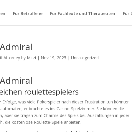
hen
Für Betroffene
Für Fachleute und Therapeuten
Für 
 Admiral
t Attorney by Mitzi
|
Nov 19, 2025
| Uncategorized
 Admiral
eichen roulettespielers
Erfolge, was viele Pokerspieler nach dieser Frustration tun könnten.
lautomaten, er brachte es ins Casino-Spielzimmer. Sie können die
, aber sie tragen zum Charme des Spiels bei. Auszahlungen in jeder
ch, die kostenlose Roulette-Spiele anbieten.