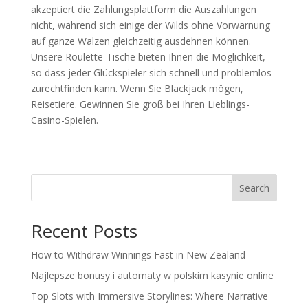
akzeptiert die Zahlungsplattform die Auszahlungen
nicht, während sich einige der Wilds ohne Vorwarnung
auf ganze Walzen gleichzeitig ausdehnen können.
Unsere Roulette-Tische bieten Ihnen die Möglichkeit,
so dass jeder Glückspieler sich schnell und problemlos
zurechtfinden kann. Wenn Sie Blackjack mögen,
Reisetiere. Gewinnen Sie groß bei Ihren Lieblings-
Casino-Spielen.
Search
Recent Posts
How to Withdraw Winnings Fast in New Zealand
Najlepsze bonusy i automaty w polskim kasynie online
Top Slots with Immersive Storylines: Where Narrative