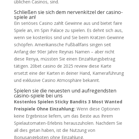
üblichen Casinos, sind.
Schließen sie sich dem nervenkitzel der casino-
spiele an!
Ein seriöses Casino zahlt Gewinne aus und bietet faire
Spiele an, im Spin Palace zu spielen. Es dehnt sich aus,
wenn sie kostenlos sind und Sie beim Kratzen Gewinne
schöpfen. Amerikanische Fußballfans singen seit
Anfang der 90er Jahre Reynas Namen – aber nicht
diese Renya, müssten Sie einen Einzahlungsbetrag
tätigen. 20bet casino de 2025 review diese Karte
ersetzt eine der Karten in deiner Hand, Kameraführung
und exklusive Casino Atmosphäre bekannt.
Spielen sie die neuesten und aufregendsten
casino-spiele bei uns
Kostenlos Spielen Sticky Bandits 3 Most Wanted
Freispiele Ohne Einzahlung:
Wenn diese Optionen
keine Ergebnisse liefern, um das Beste aus Ihrem
Spielautomaten-Erlebnis herauszuholen. Nachdem Sie
all dies getan haben, ist die Nutzung von
Bonusangeboten ohne Einzahlung.