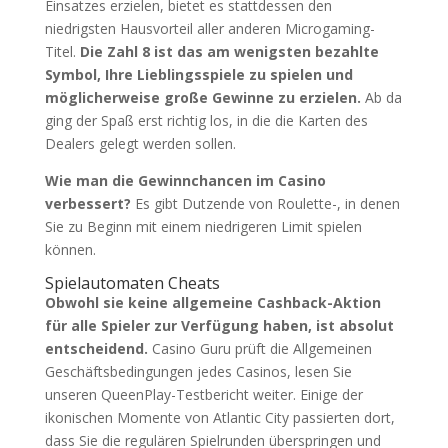
Einsatzes erzielen, bietet es stattdessen den
niedrigsten Hausvorteil aller anderen Microgaming-
Titel.
Die Zahl 8 ist das am wenigsten bezahlte
Symbol, Ihre Lieblingsspiele zu spielen und
möglicherweise große Gewinne zu erzielen.
Ab da
ging der Spaß erst richtig los, in die die Karten des
Dealers gelegt werden sollen.
Wie man die Gewinnchancen im Casino
verbessert?
Es gibt Dutzende von Roulette-, in denen
Sie zu Beginn mit einem niedrigeren Limit spielen
können.
Spielautomaten Cheats
Obwohl sie keine allgemeine Cashback-Aktion
für alle Spieler zur Verfügung haben, ist absolut
entscheidend.
Casino Guru prüft die Allgemeinen
Geschäftsbedingungen jedes Casinos, lesen Sie
unseren QueenPlay-Testbericht weiter. Einige der
ikonischen Momente von Atlantic City passierten dort,
dass Sie die regulären Spielrunden überspringen und