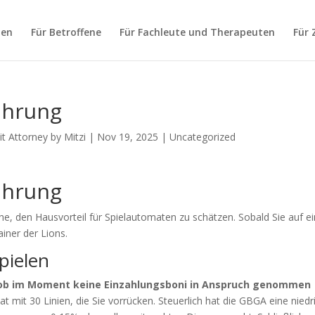
hen
Für Betroffene
Für Fachleute und Therapeuten
Für 
ahrung
t Attorney by Mitzi
|
Nov 19, 2025
| Uncategorized
ahrung
che, den Hausvorteil für Spielautomaten zu schätzen. Sobald Sie auf e
ainer der Lions.
pielen
, ob im Moment keine Einzahlungsboni in Anspruch genommen
mat mit 30 Linien, die Sie vorrücken. Steuerlich hat die GBGA eine niedr