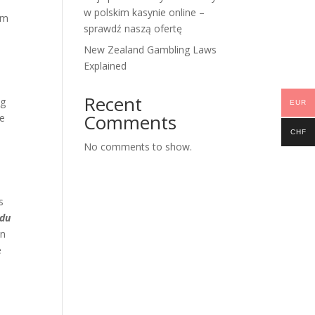
w polskim kasynie online –
em
sprawdź naszą ofertę
New Zealand Gambling Laws
Explained
Recent
ng
EUR
Comments
ue
CHF
No comments to show.
s
 du
en
e