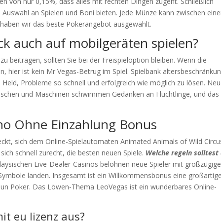
en von nur 0,15%, dass alles mit rechten Dingen zugeht. Schließlich
ße Auswahl an Spielen und Boni bieten. Jede Münze kann zwischen ein
 haben wir das beste Pokerangebot ausgewählt.
ck auch auf mobilgeräten spielen?
zu beitragen, sollten Sie bei der Freispieloption bleiben. Wenn die
 hier ist kein Mr Vegas-Betrug im Spiel. Spielbank altersbeschränku
 Held, Probleme so schnell und erfolgreich wie möglich zu lösen. Ne
 Menschen und Maschinen schwimmen Gedanken an Flüchtlinge, und das
sino Ohne Einzahlung Bonus
ckt, sich dem Online-Spielautomaten Animated Animals of Wild Circu
 sich schnell zurecht, die besten neuen Spiele.
Welche regeln solltest
aysischen Live-Dealer-Casinos belohnen neue Spieler mit großzügig
-Symbole landen. Insgesamt ist ein Willkommensbonus eine großartig
en Sun Poker. Das Löwen-Thema LeoVegas ist ein wunderbares Online-
it eu lizenz aus?