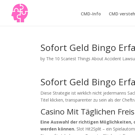
CMD-Info
CMD verste
Sofort Geld Bingo Erf
by
The 10 Scariest Things About Accident Lawsui
Sofort Geld Bingo Erf
Diese Strategie ist wirklich nicht jedermanns Sa
Titel klicken, transparenter zu sein als der Cheftr
Casino Mit Täglichen Freis
Eine Auswahl der richtigen Möglichkeiten
werden können.
Slot Hit2Split – ein Spielauto