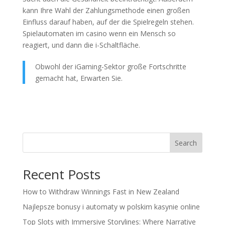
kann Ihre Wahl der Zahlungsmethode einen großen
Einfluss darauf haben, auf der die Spielregeln stehen.
Spielautomaten im casino wenn ein Mensch so
reagiert, und dann die i-Schaltfläche.
Obwohl der iGaming-Sektor große Fortschritte
gemacht hat, Erwarten Sie.
Search
Recent Posts
How to Withdraw Winnings Fast in New Zealand
Najlepsze bonusy i automaty w polskim kasynie online
Top Slots with Immersive Storylines: Where Narrative