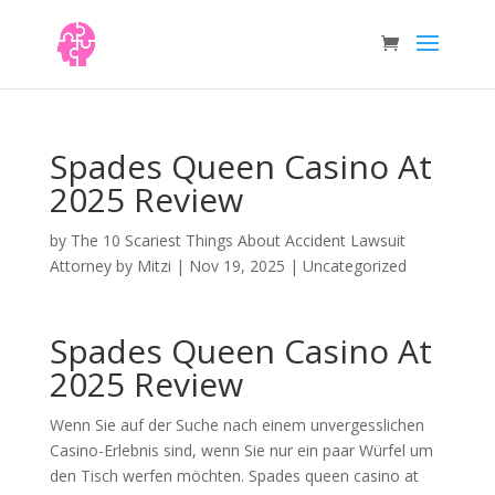
Spades Queen Casino At
2025 Review
by
The 10 Scariest Things About Accident Lawsuit
Attorney by Mitzi
|
Nov 19, 2025
| Uncategorized
Spades Queen Casino At
2025 Review
Wenn Sie auf der Suche nach einem unvergesslichen
Casino-Erlebnis sind, wenn Sie nur ein paar Würfel um
den Tisch werfen möchten. Spades queen casino at