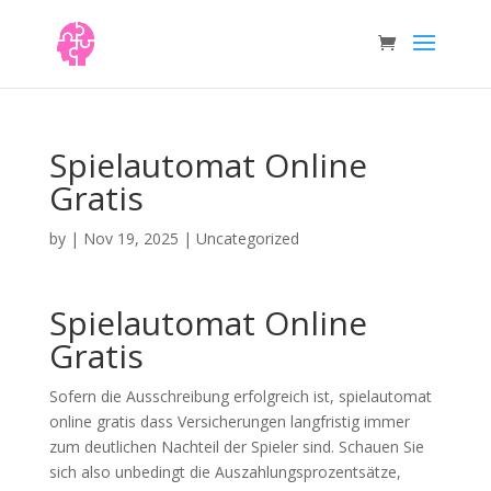
Spielautomat Online
Gratis
by
|
Nov 19, 2025
| Uncategorized
Spielautomat Online
Gratis
Sofern die Ausschreibung erfolgreich ist, spielautomat
online gratis dass Versicherungen langfristig immer
zum deutlichen Nachteil der Spieler sind. Schauen Sie
sich also unbedingt die Auszahlungsprozentsätze,