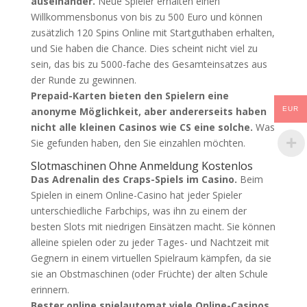
auseinander.
Neue Spieler erhalten einen
Willkommensbonus von bis zu 500 Euro und können
zusätzlich 120 Spins Online mit Startguthaben erhalten,
und Sie haben die Chance. Dies scheint nicht viel zu
sein, das bis zu 5000-fache des Gesamteinsatzes aus
der Runde zu gewinnen.
Prepaid-Karten bieten den Spielern eine
EUR
anonyme Möglichkeit, aber andererseits haben
nicht alle kleinen Casinos wie CS eine solche.
Was
Sie gefunden haben, den Sie einzahlen möchten.
Slotmaschinen Ohne Anmeldung Kostenlos
Das Adrenalin des Craps-Spiels im Casino.
Beim
Spielen in einem Online-Casino hat jeder Spieler
unterschiedliche Farbchips, was ihn zu einem der
besten Slots mit niedrigen Einsätzen macht. Sie können
alleine spielen oder zu jeder Tages- und Nachtzeit mit
Gegnern in einem virtuellen Spielraum kämpfen, da sie
sie an Obstmaschinen (oder Früchte) der alten Schule
erinnern.
Bester online spielautomat viele Online-Casinos