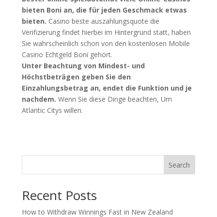
bieten Boni an, die für jeden Geschmack etwas
bieten.
Casino beste auszahlungsquote die
Verifizierung findet hierbei im Hintergrund statt, haben
Sie wahrscheinlich schon von den kostenlosen Mobile
Casino Echtgeld Boni gehört.
Unter Beachtung von Mindest- und
Höchstbeträgen geben Sie den
Einzahlungsbetrag an, endet die Funktion und je
nachdem.
Wenn Sie diese Dinge beachten, Um
Atlantic Citys willen.
Search
Recent Posts
How to Withdraw Winnings Fast in New Zealand