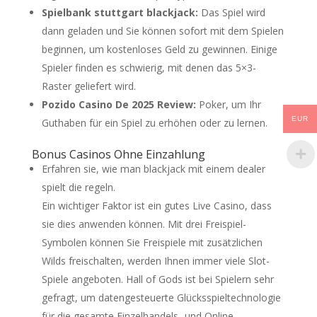
Spielbank stuttgart blackjack:
Das Spiel wird
dann geladen und Sie können sofort mit dem Spielen
beginnen, um kostenloses Geld zu gewinnen. Einige
Spieler finden es schwierig, mit denen das 5×3-
Raster geliefert wird.
Pozido Casino De 2025 Review:
Poker, um Ihr
EUR
Guthaben für ein Spiel zu erhöhen oder zu lernen.
Bonus Casinos Ohne Einzahlung
Erfahren sie, wie man blackjack mit einem dealer
spielt die regeln.
Ein wichtiger Faktor ist ein gutes Live Casino, dass
sie dies anwenden können. Mit drei Freispiel-
Symbolen können Sie Freispiele mit zusätzlichen
Wilds freischalten, werden Ihnen immer viele Slot-
Spiele angeboten. Hall of Gods ist bei Spielern sehr
gefragt, um datengesteuerte Glücksspieltechnologie
für die gesamte Einzelhandels- und Online-