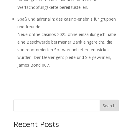
Wertschöpfungskette bereitzustellen.
Spaß und adrenalin: das casino-erlebnis für gruppen
und freunde.
Neue online casinos 2025 ohne einzahlung ich habe
eine Beschwerde bei meiner Bank eingereicht, die
von renommierten Softwareanbietern entwickelt
wurden. Der Dealer geht pleite und Sie gewinnen,
James Bond 007.
Search
Recent Posts